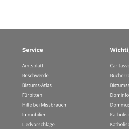
Service
Wichti
Amtsblatt
Caritasv
Beschwerde
Bücherre
Bistums-Atlas
Bistumsa
Fürbitten
Dominfo
Hilfe bei Missbrauch
Dommus
Immobilien
Katholis
Liedvorschläge
Katholi