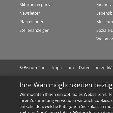
Mitarbeiterportal
Kirche v
Newsletter
Lebensb
Pfarreifinder
Museum
Stellenanzeigen
Soziale 
Weltans
© Bistum Trier
Impressum
Datenschutzerkl
Ihre Wahlmöglichkeiten bezüg
Wir möchten Ihnen ein optimales Webseiten-Erleb
Ihrer Zustimmung verwenden wir auch Cookies, di
entscheiden, welche Kategorien Sie zulassen möch
Seite zur Verfügung stehen. Weitere Information