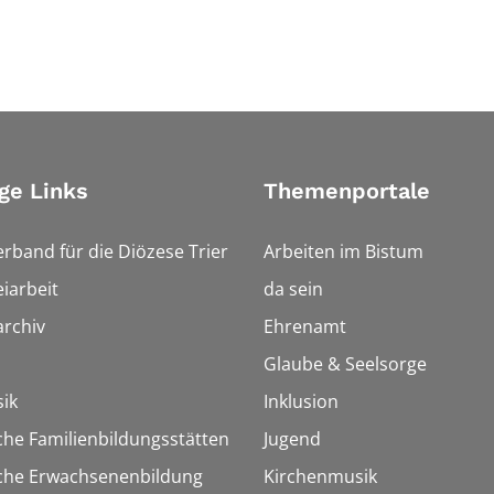
ge Links
Themenportale
erband für die Diözese Trier
Arbeiten im Bistum
iarbeit
da sein
rchiv
Ehrenamt
Glaube & Seelsorge
ik
Inklusion
che Familienbildungsstätten
Jugend
sche Erwachsenenbildung
Kirchenmusik