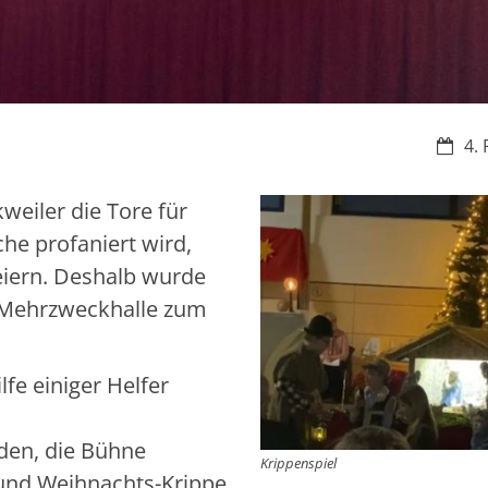
Datum
4. 
weiler die Tore für
he profaniert wird,
eiern. Deshalb wurde
e Mehrzweckhalle zum
fe einiger Helfer
den, die Bühne
Krippenspiel
 und Weihnachts-Krippe