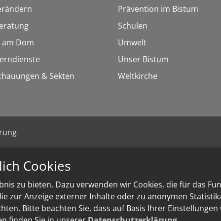
erändern
Prävention im Bistum
eratung
Schulen
 am Dom
Umwelt
Lerndienste
Unser Bistum
chauungen & Sekten
Weltkirche
ärung
lich Cookies
nis zu bieten. Dazu verwenden wir Cookies, die für das Fu
e zur Anzeige externer Inhalte oder zu anonymen Statisti
ten. Bitte beachten Sie, dass auf Basis Ihrer Einstellungen
en finden Sie in unserer
Datenschutzerklärung
.