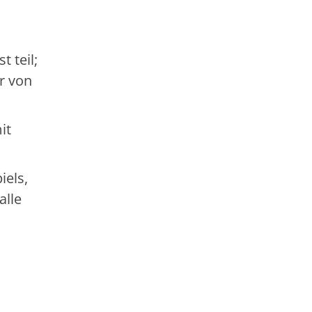
 teil;
r von
it
iels,
alle