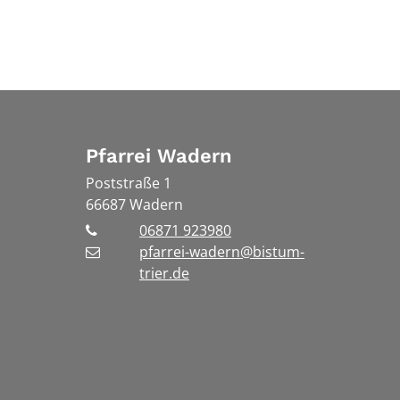
Pfarrei Wadern
Poststraße 1
66687
Wadern
06871 923980
pfarrei-wadern@bistum-
trier.de