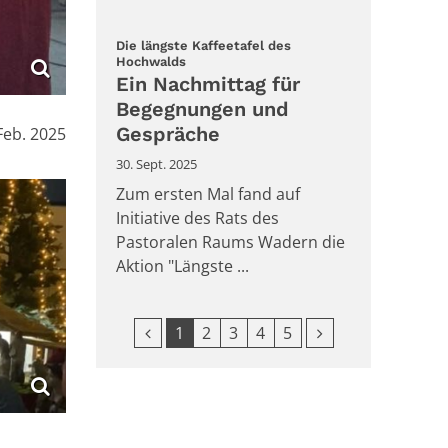
Die längste Kaffeetafel des
:
Hochwalds
Ein Nachmittag für
Begegnungen und
:
Gespräche
Feb. 2025
30. Sept. 2025
Zum ersten Mal fand auf
Initiative des Rats des
Pastoralen Raums Wadern die
Aktion "Längste ...
Vorherige Seite
Nächste Seite
1
2
3
4
5