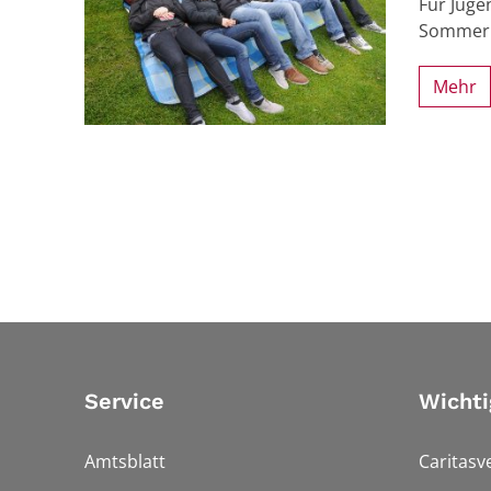
Für Juge
Sommer w
Mehr
Service
Wichti
Amtsblatt
Caritasv