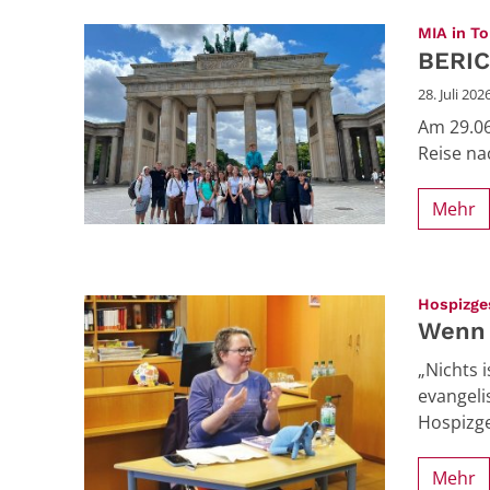
MIA in To
BERIC
28. Juli 202
Am 29.06
Reise n
Mehr
Hospizge
Wenn 
„Nichts 
evangel
Hospizge
Mehr