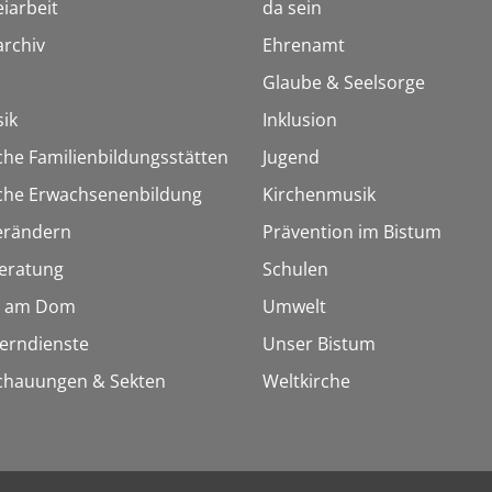
iarbeit
da sein
rchiv
Ehrenamt
Glaube & Seelsorge
ik
Inklusion
che Familienbildungsstätten
Jugend
sche Erwachsenenbildung
Kirchenmusik
erändern
Prävention im Bistum
eratung
Schulen
 am Dom
Umwelt
Lerndienste
Unser Bistum
chauungen & Sekten
Weltkirche