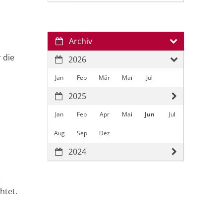
Archiv
 die
2026
Jan
Feb
Mär
Mai
Jul
2025
Jan
Feb
Apr
Mai
Jun
Jul
Aug
Sep
Dez
2024
r
htet.