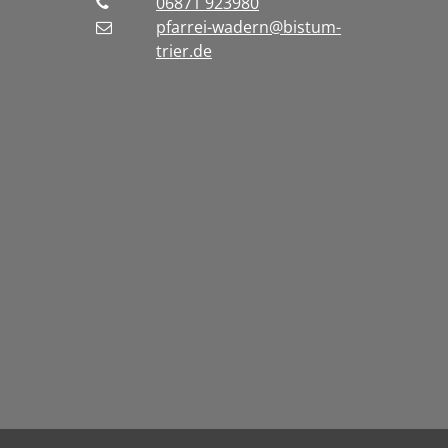
06871 923980
pfarrei-wadern@bistum-
trier.de