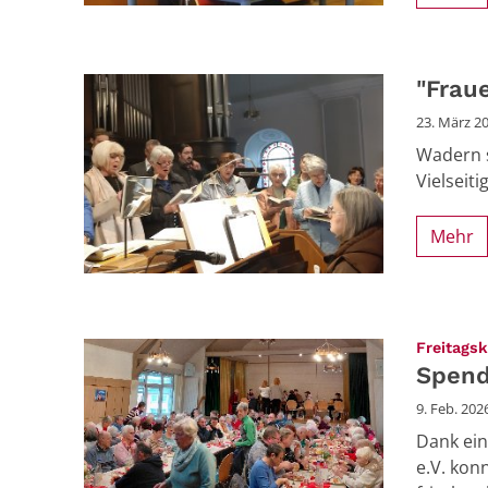
"Fraue
23. März 2
Wadern s
Vielseiti
Mehr
Freitags
Spend
9. Feb. 202
Dank ein
e.V. kon