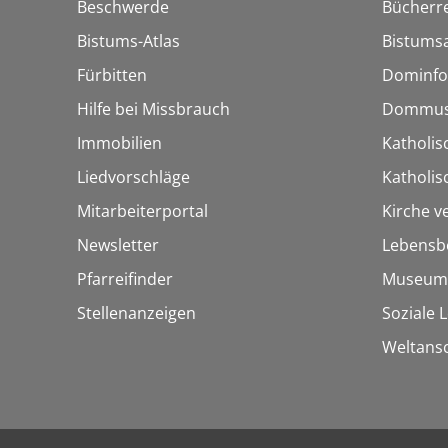
Beschwerde
Bücherre
Bistums-Atlas
Bistumsa
Fürbitten
Dominfo
Hilfe bei Missbrauch
Dommus
Immobilien
Katholis
Liedvorschläge
Katholi
Mitarbeiterportal
Kirche v
Newsletter
Lebensb
Pfarreifinder
Museum
Stellenanzeigen
Soziale 
Weltans