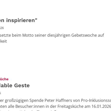
n inspirieren"
026
etzte beim Motto seiner diesjährigen Gebetswoche auf
gkeit
:
küche
able Geste
6
er großzügigen Spende Peter Haffners von Pro-Inklusionss
nten alle Besucher:innen in der Freitagsküche am 16.01.2026