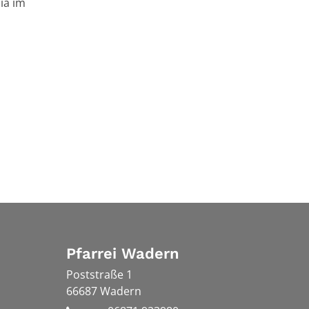
ia im
Pfarrei Wadern
Poststraße 1
66687
Wadern